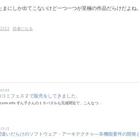
まにしか出てこないけど一つ一つが至極の作品だらけだよね
22:12
読者になる
-02-03
のコミフェス２で販売をしてきました。
ricomi.info ずん子さんの１５パズルも完成間近で、こんなつ…
-11-21
間違いだらけのソフトウェア・アーキテクチャ―非機能要件の開発と