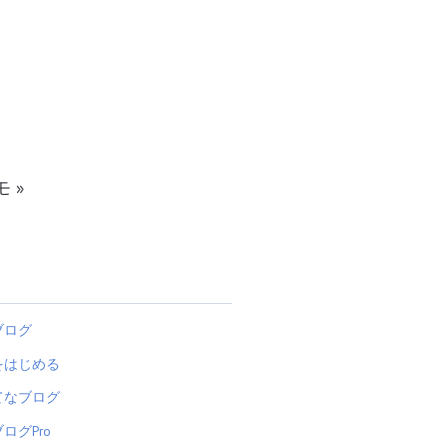
メモ
»
ブログ
をはじめる
てなブログ
ログPro