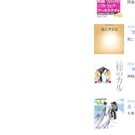
間違
2010
「気
気に
2010
「
神様
2010
岳
６巻