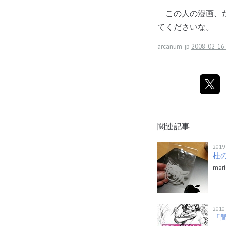
この人の漫画、た
てくださいな。
arcanum_jp
2008-02-16 
関連記事
2019
杜
mo
2010
「