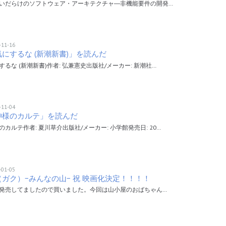
いだらけのソフトウェア・アーキテクチャ―非機能要件の開発…
-11-16
にするな (新潮新書)」を読んだ
するな (新潮新書)作者: 弘兼憲史出版社/メーカー: 新潮社…
-11-04
神様のカルテ」を読んだ
のカルテ作者: 夏川草介出版社/メーカー: 小学館発売日: 20…
-01-05
（ガク）−みんなの山− 祝 映画化決定！！！！
発売してましたので買いました。今回は山小屋のおばちゃん…