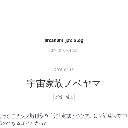
arcanum_jp’s blog
おっさんの日記
2008
-
02
-
16
宇宙家族ノベヤマ
所感、感想
ビッグコミック増刊号
の「
宇宙家族ノベヤマ
」は２話連続でア
るのでなるほどと思った。